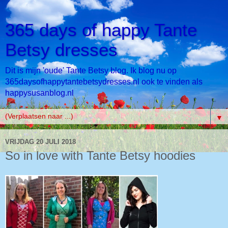
365 days of happy Tante
Betsy dresses
Dit is mijn 'oude' Tante Betsy blog. Ik blog nu op
365daysofhappytantebetsydresses.nl ook te vinden als
happysusanblog.nl
▼
VRIJDAG 20 JULI 2018
So in love with Tante Betsy hoodies