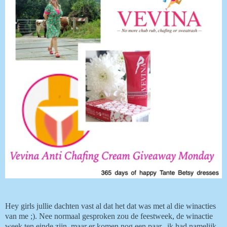
Hey girls jullie dachten vast al dat het dat was met al die winacties
van me ;). Nee normaal gesproken zou de feestweek, de winactie
week ten einde zijn, maar er komen nog een paar...ik had namelijk