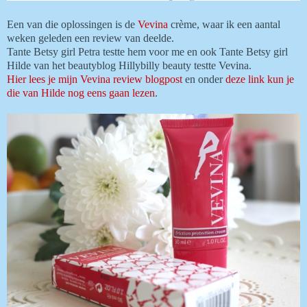
Een van die oplossingen is de
Vevina
crème, waar ik een aantal
weken geleden een review van deelde.
Tante Betsy girl Petra testte hem voor me en ook Tante Betsy girl
Hilde van het beautyblog Hillybilly beauty testte Vevina.
Hier lees je mijn Vevina review blogpost
en onder
deze link kun je
die van Hilde nog eens gaan lezen
.