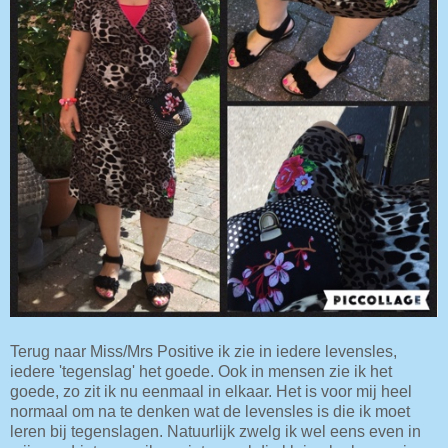
Terug naar Miss/Mrs Positive ik zie in iedere levensles,
iedere 'tegenslag' het goede. Ook in mensen zie ik het
goede, zo zit ik nu eenmaal in elkaar. Het is voor mij heel
normaal om na te denken wat de levensles is die ik moet
leren bij tegenslagen. Natuurlijk zwelg ik wel eens even in