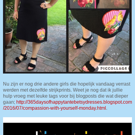
Nu zijn er nog drie andere girls die hopelijk vandaag verrast
werden met dezelfde strijkprints. Weet je nog dat ik jullie
hulp vroeg met leuke tags voor bij blogposts die wat dieper
gaan;
http://365daysofhappytantebetsydresses.blogspot.com
/2016/07/compassion-with-yourself-monday.html
.