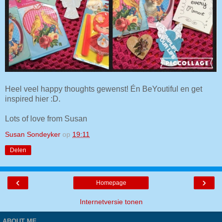
Heel veel happy thoughts gewenst! Én BeYoutiful en get
inspired hier :D.
Lots of love from Susan
Susan Sondeyker
op
19:11
Delen
‹
›
Homepage
Internetversie tonen
ABOUT ME