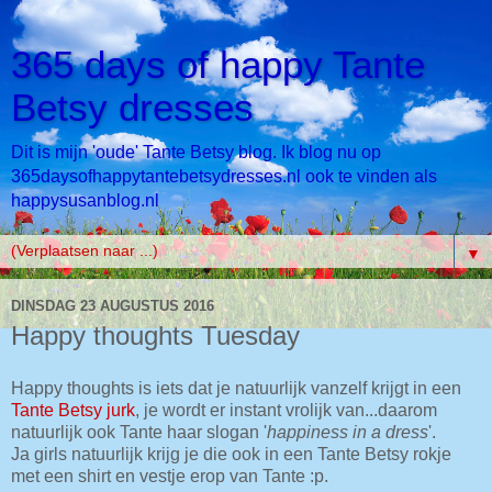
365 days of happy Tante
Betsy dresses
Dit is mijn 'oude' Tante Betsy blog. Ik blog nu op
365daysofhappytantebetsydresses.nl ook te vinden als
happysusanblog.nl
▼
DINSDAG 23 AUGUSTUS 2016
Happy thoughts Tuesday
Happy thoughts is iets dat je natuurlijk vanzelf krijgt in een
Tante Betsy jurk
, je wordt er instant vrolijk van...daarom
natuurlijk ook Tante haar slogan '
happiness in a dress
'.
Ja girls natuurlijk krijg je die ook in een Tante Betsy rokje
met een shirt en vestje erop van Tante :p.