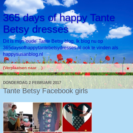
365 days of happy Tante
Betsy dresses
Dit is mijn 'oude' Tante Betsy blog. Ik blog nu op
365daysofhappytantebetsydresses.nl ook te vinden als
happysusanblog.nl
▼
DONDERDAG 2 FEBRUARI 2017
Tante Betsy Facebook girls