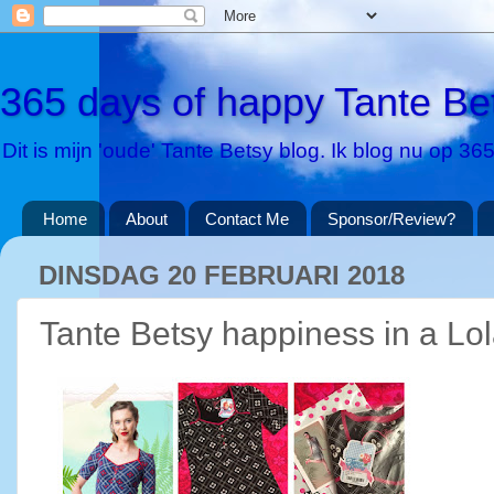
365 days of happy Tante Be
Dit is mijn 'oude' Tante Betsy blog. Ik blog nu op 
Home
About
Contact Me
Sponsor/Review?
DINSDAG 20 FEBRUARI 2018
Tante Betsy happiness in a Lo