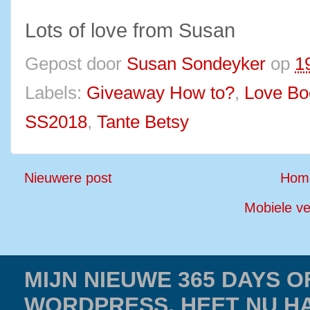
Lots of love from Susan
Gepost door
Susan Sondeyker
op
1
Labels:
Giveaway How to?
,
Love Bo
SS2018
,
Tante Betsy
Nieuwere post
Hom
Mobiele ve
MIJN NIEUWE 365 DAYS 
WORDPRESS, HEET NU H